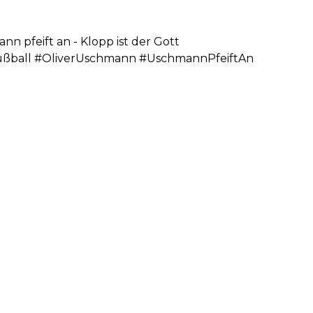
nn pfeift an - Klopp ist der Gott
ßball #OliverUschmann #UschmannPfeiftAn