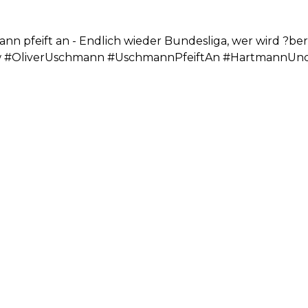
nn pfeift an - Endlich wieder Bundesliga, wer wird ?be
#OliverUschmann #UschmannPfeiftAn #HartmannUn