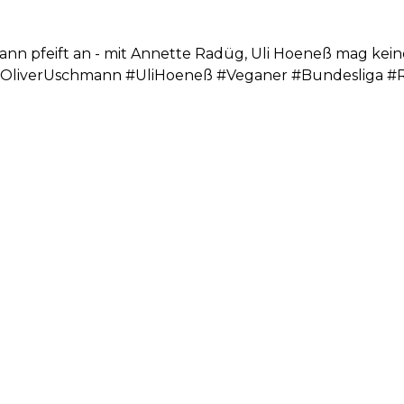
ann pfeift an - mit Annette Radüg, Uli Hoeneß mag kei
OliverUschmann #UliHoeneß #Veganer #Bundesliga #