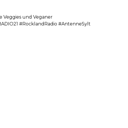
ne Veggies und Veganer
RADIO21 #RocklandRadio #AntenneSylt