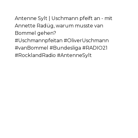
Antenne Sylt | Uschmann pfeift an - mit
Annette Radüg, warum musste van
Bommel gehen?
#Uschmannpfeitan #OliverUschmann
#vanBommel #Bundesliga #RADIO21
#RocklandRadio #AntenneSylt