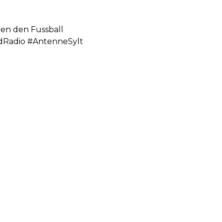
gen den Fussball
dRadio #AntenneSylt