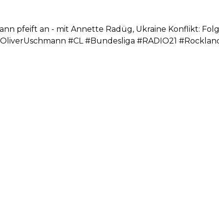
nn pfeift an - mit Annette Radüg, Ukraine Konflikt: Fol
OliverUschmann #CL #Bundesliga #RADIO21 #Rocklan