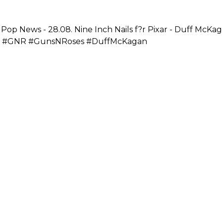
 Pop News - 28.08. Nine Inch Nails f?r Pixar - Duff McK
xar #GNR #GunsNRoses #DuffMcKagan