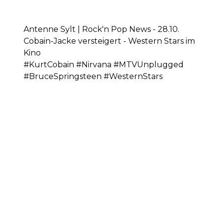
Antenne Sylt | Rock'n Pop News - 28.10.
Cobain-Jacke versteigert - Western Stars im
Kino
#KurtCobain #Nirvana #MTVUnplugged
#BruceSpringsteen #WesternStars