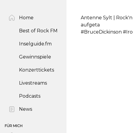
Home
Antenne Sylt | Rock'n
aufgeta
Best of Rock FM
#BruceDickinson #Ir
Inselguide.fm
Gewinnspiele
Konzerttickets
Livestreams
Podcasts
News
FÜR MICH