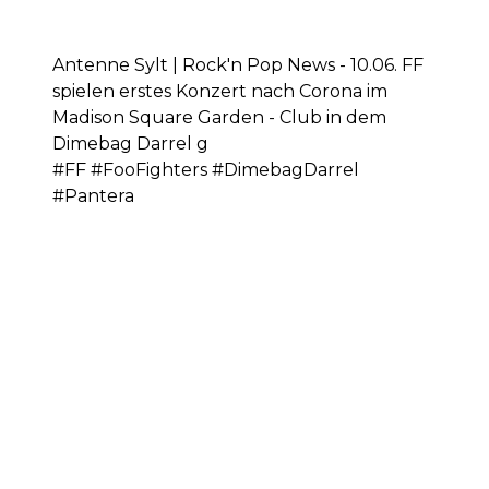
Antenne Sylt | Rock'n Pop News - 10.06. FF
spielen erstes Konzert nach Corona im
Madison Square Garden - Club in dem
Dimebag Darrel g
#FF #FooFighters #DimebagDarrel
#Pantera