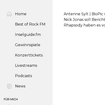
Home
Antenne Sylt | BioPic
Nick Jonas soll Beric
Best of Rock FM
Rhapsody haben es vo
Inselguide.fm
Gewinnspiele
Konzerttickets
Livestreams
Podcasts
News
FÜR MICH