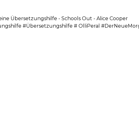
leine Übersetzungshilfe - Schools Out - Alice Cooper
ungshilfe #Übersetzungshilfe # OlliPeral #DerNeueMo