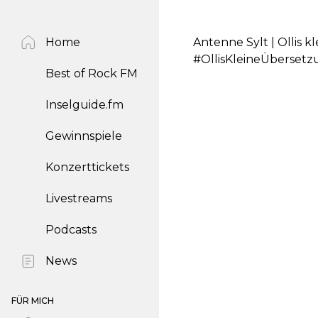
Home
Antenne Sylt | Ollis k
#OllisKleineÜbersetz
Best of Rock FM
Inselguide.fm
Gewinnspiele
Konzerttickets
Livestreams
Podcasts
News
FÜR MICH