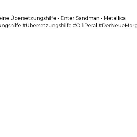
kleine Übersetzungshilfe - Enter Sandman - Metallica
zungshilfe #Übersetzungshilfe #OlliPeral #DerNeueMo