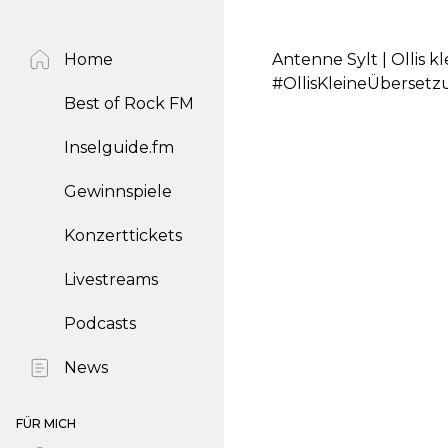
Home
Antenne Sylt | Ollis 
#OllisKleineÜberset
Best of Rock FM
Inselguide.fm
Gewinnspiele
Konzerttickets
Livestreams
Podcasts
News
FÜR MICH