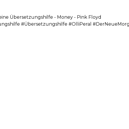
leine Übersetzungshilfe - Money - Pink Floyd
zungshilfe #Übersetzungshilfe #OlliPeral #DerNeueMo