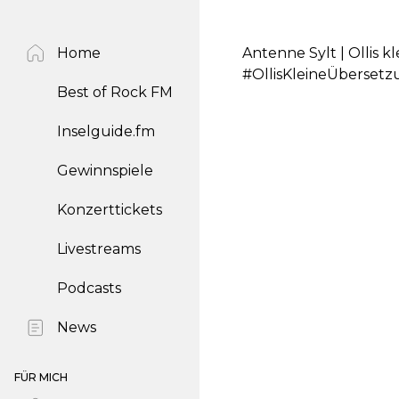
Home
Antenne Sylt | Ollis k
#OllisKleineÜberset
Best of Rock FM
Inselguide.fm
Gewinnspiele
Konzerttickets
Livestreams
Podcasts
News
FÜR MICH