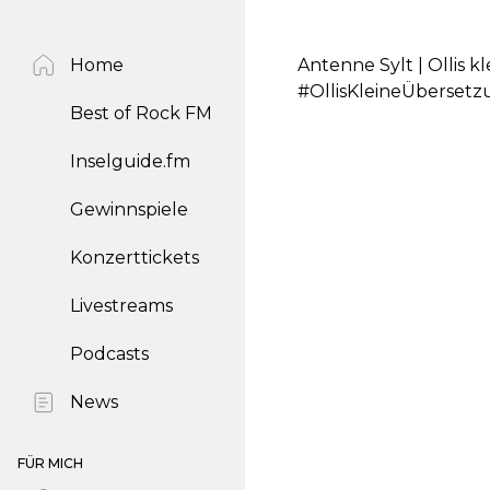
Home
Antenne Sylt | Ollis k
#OllisKleineÜbersetz
Best of Rock FM
Inselguide.fm
Gewinnspiele
Konzerttickets
Livestreams
Podcasts
News
FÜR MICH