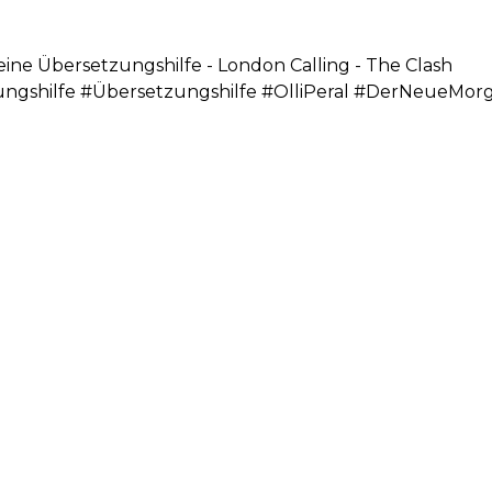
leine Übersetzungshilfe - London Calling - The Clash
ungshilfe #Übersetzungshilfe #OlliPeral #DerNeueMor