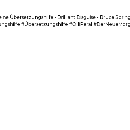
leine Übersetzungshilfe - Brilliant Disguise - Bruce Spri
ungshilfe #Übersetzungshilfe #OlliPeral #DerNeueMorg