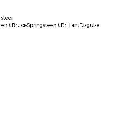
ngsteen
en #BruceSpringsteen #BrilliantDisguise