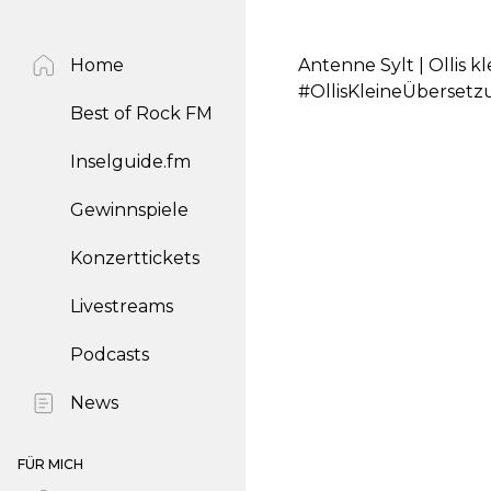
Home
Antenne Sylt | Ollis k
#OllisKleineÜbersetz
Best of Rock FM
Inselguide.fm
Gewinnspiele
Konzerttickets
Livestreams
Podcasts
News
FÜR MICH