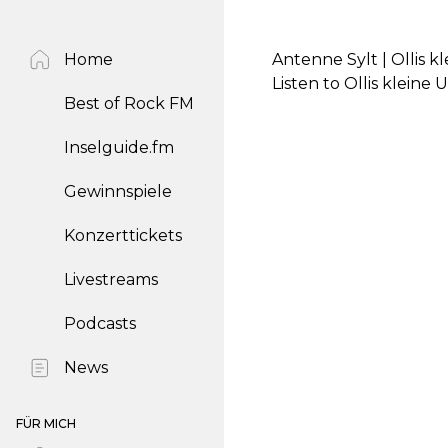
Home
Antenne Sylt | Ollis 
Listen to Ollis klein
Best of Rock FM
Inselguide.fm
Gewinnspiele
Konzerttickets
Livestreams
Podcasts
News
FÜR MICH