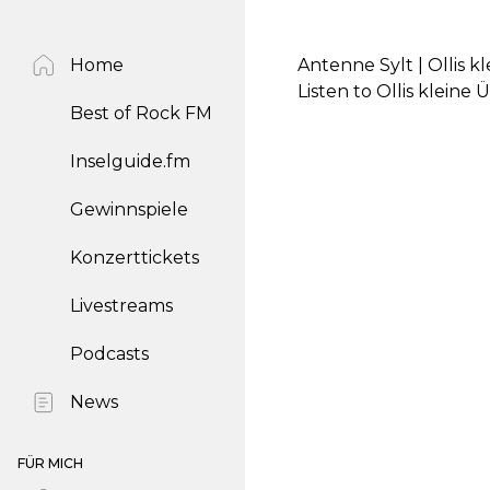
Home
Antenne Sylt | Ollis 
Listen to Ollis klein
Best of Rock FM
Inselguide.fm
Gewinnspiele
Konzerttickets
Livestreams
Podcasts
News
FÜR MICH