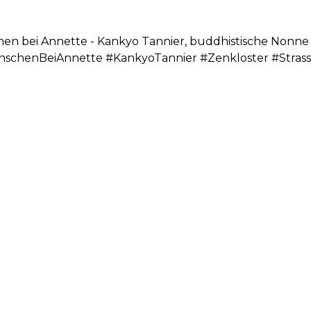
hen bei Annette - Kankyo Tannier, buddhistische Nonne
schenBeiAnnette #KankyoTannier #Zenkloster #Stras