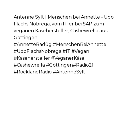
Antenne Sylt | Menschen bei Annette - Udo
Flachs Nobrega, vom ITler bei SAP zum
veganen Käsehersteller, Cashewrella aus
Göttingen
#AnnetteRadüg #MenschenBeiAnnette
#UdoFlachsNobrega #IT #Vegan
#Käsehersteller #VeganerKäse
#Cashewrella #Göttingen#Radio21
#RocklandRadio #AntenneSylt