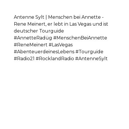
Antenne Sylt | Menschen bei Annette -
Rene Meinert, er lebt in Las Vegas und ist
deutscher Tourguide
#AnnetteRadüg #MenschenBeiAnnette
#ReneMeinert #LasVegas
#AbenteuerdeinesLebens #Tourguide
#Radio21 #RocklandRadio #AntenneSylt