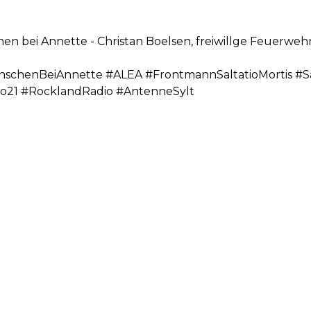
en bei Annette - Christan Boelsen, freiwillge Feuerwe
chenBeiAnnette #ALEA #FrontmannSaltatioMortis #Sal
io21 #RocklandRadio #AntenneSylt