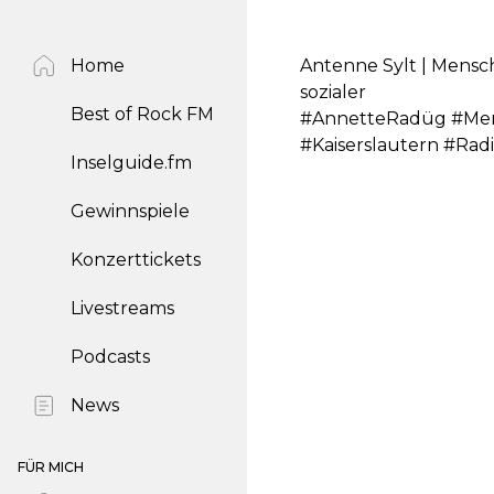
Home
Antenne Sylt | Mensch
sozialer
Best of Rock FM
#AnnetteRadüg #Mens
#Kaiserslautern #Rad
Inselguide.fm
Gewinnspiele
Konzerttickets
Livestreams
Podcasts
News
FÜR MICH