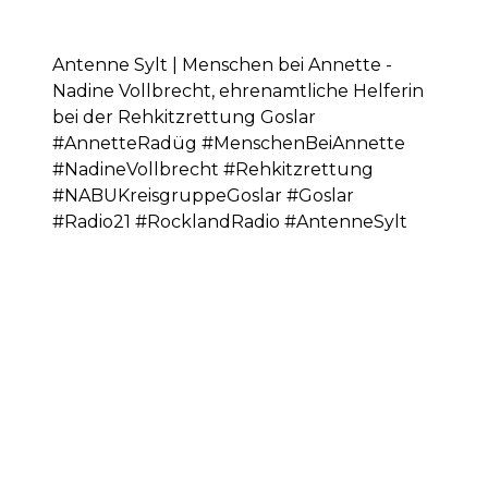
Antenne Sylt | Menschen bei Annette -
Nadine Vollbrecht, ehrenamtliche Helferin
bei der Rehkitzrettung Goslar
#AnnetteRadüg #MenschenBeiAnnette
#NadineVollbrecht #Rehkitzrettung
#NABUKreisgruppeGoslar #Goslar
#Radio21 #RocklandRadio #AntenneSylt