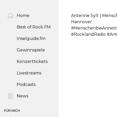
Home
Antenne Sylt | Mensch
Hannover
Best of Rock FM
#MenschenbeiAnnette
#RocklandRadio #Ant
Inselguide.fm
Gewinnspiele
Konzerttickets
Livestreams
Podcasts
News
FÜR MICH