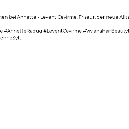
en bei Annette - Levent Cevirme, Friseur, der neue Allta
 #AnnetteRadüg #LeventCevirme #VivianaHairBeautyL
enneSylt