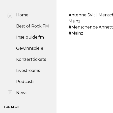
Home
Antenne Sylt | Mensch
Mainz
Best of Rock FM
#MenschenbeiAnnette
#Mainz
Inselguide.fm
Gewinnspiele
Konzerttickets
Livestreams
Podcasts
News
FÜR MICH