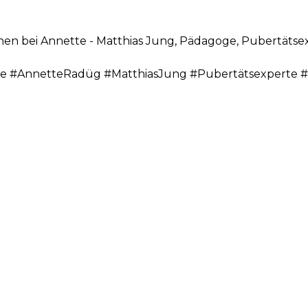
en bei Annette - Matthias Jung, Pädagoge, Pubertätsexp
 #AnnetteRadüg #MatthiasJung #Pubertätsexperte #Co