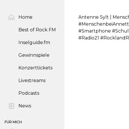
Home
Antenne Sylt | Mensch
#MenschenbeiAnnette
Best of Rock FM
#Smartphone #Schul
#Radio21 #RocklandR
Inselguide.fm
Gewinnspiele
Konzerttickets
Livestreams
Podcasts
News
FÜR MICH