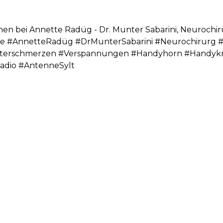
en bei Annette Radüg - Dr. Munter Sabarini, Neurochiru
 #AnnetteRadüg #DrMunterSabarini #Neurochirurg #
terschmerzen #Verspannungen #Handyhorn #Handyk
adio #AntenneSylt