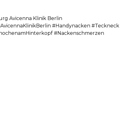
rg Avicenna Klinik Berlin
AvicennaKlinikBerlin #Handynacken #Teckneck
nochenamHinterkopf #Nackenschmerzen