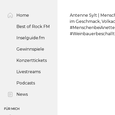
Home
Antenne Sylt | Mensc
im Geschmack, Volka
Best of Rock FM
#MenschenbeiAnette
#Weinbauerbeschallt
Inselguide.fm
Gewinnspiele
Konzerttickets
Livestreams
Podcasts
News
FÜR MICH