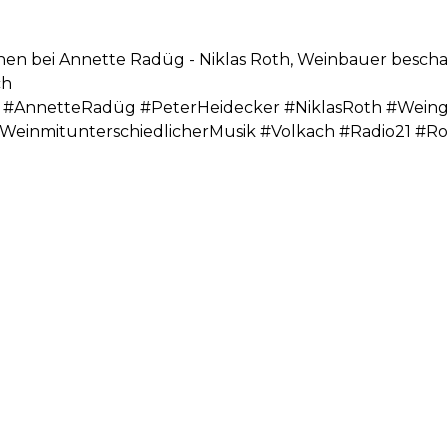
hen bei Annette Radüg - Niklas Roth, Weinbauer beschal
ch
 #AnnetteRadüg #PeterHeidecker #NiklasRoth #Wei
WeinmitunterschiedlicherMusik #Volkach #Radio21 #Ro