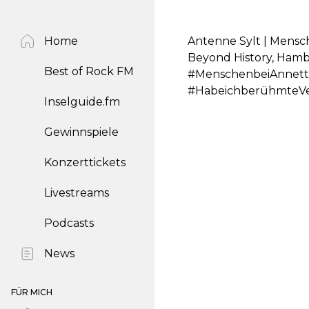
Home
Antenne Sylt | Mensc
Beyond History, Ham
Best of Rock FM
#MenschenbeiAnnett
#HabeichberühmteVe
Inselguide.fm
Gewinnspiele
Konzerttickets
Livestreams
Podcasts
News
FÜR MICH