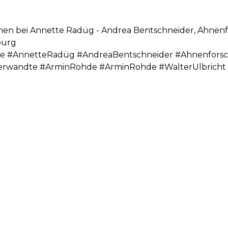
hen bei Annette Radüg - Andrea Bentschneider, Ahnen
burg
e #AnnetteRadüg #AndreaBentschneider #Ahnenforsc
rwandte #ArminRohde #ArminRohde #WalterUlbricht 