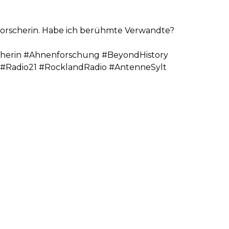
forscherin. Habe ich berühmte Verwandte?
herin #Ahnenforschung #BeyondHistory
#Radio21 #RocklandRadio #AntenneSylt