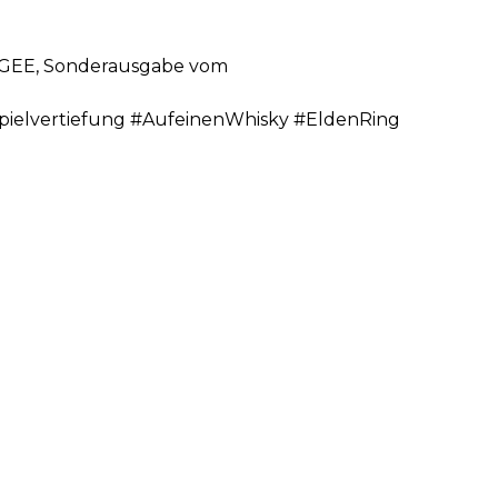
n GEE, Sonderausgabe vom
ielvertiefung #AufeinenWhisky #EldenRing