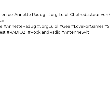
hen bei Annette Radüg - Jörg Luibl, Chefredakteur vo
zin
 #AnnetteRadüg #JörgLuibl #Gee #LoveForGames #Sp
est #RADIO21 #RocklandRadio #AntenneSylt