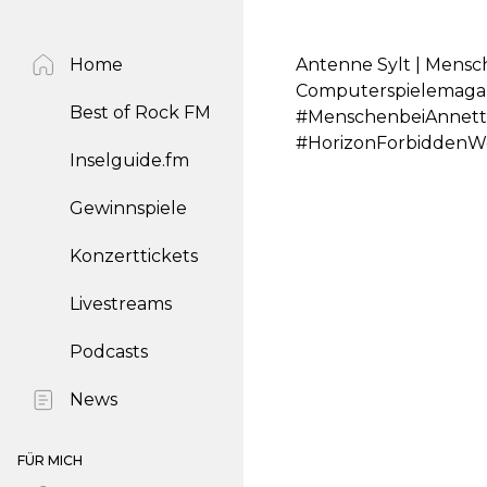
Home
Antenne Sylt | Mensc
Computerspielemaga
Best of Rock FM
#MenschenbeiAnnette
#HorizonForbiddenW
Inselguide.fm
Gewinnspiele
Konzerttickets
Livestreams
Podcasts
News
FÜR MICH