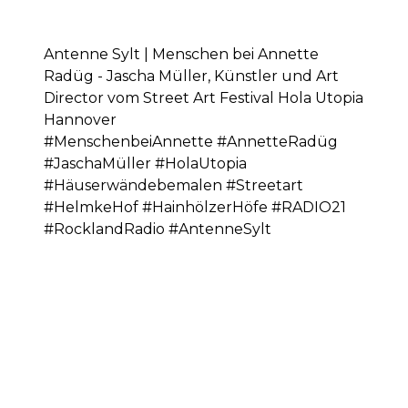
Antenne Sylt | Menschen bei Annette
Radüg - Jascha Müller, Künstler und Art
Director vom Street Art Festival Hola Utopia
Hannover
#MenschenbeiAnnette #AnnetteRadüg
#JaschaMüller #HolaUtopia
#Häuserwändebemalen #Streetart
#HelmkeHof #HainhölzerHöfe #RADIO21
#RocklandRadio #AntenneSylt