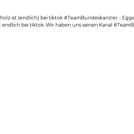
cholz ist (endlich) bei tiktok #TeamBundeskanzler - Eg
t endlich bei tiktok. Wir haben uns seinen Kanal #Tea