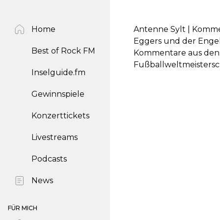
Home
Antenne Sylt | Komme
Eggers und der Enge
Best of Rock FM
Kommentare aus den s
Fußballweltmeistersc
Inselguide.fm
Gewinnspiele
Konzerttickets
Livestreams
Podcasts
News
FÜR MICH