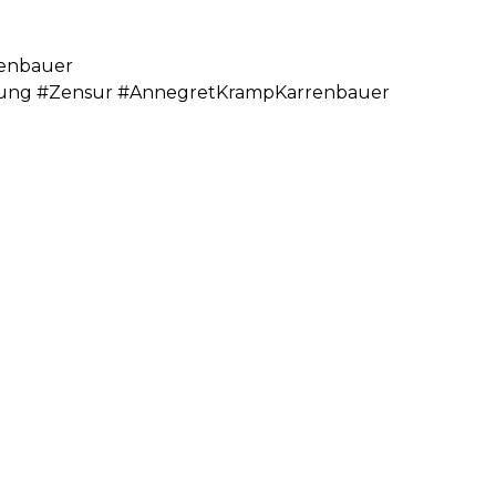
renbauer
rung #Zensur #AnnegretKrampKarrenbauer