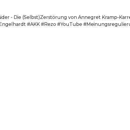
sider - Die (Selbst)Zerstörung von Annegret Kramp-Kar
ppEngelhardt #AKK #Rezo #YouTube #Meinungsregulie