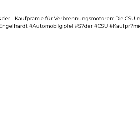
sider - Kaufprämie für Verbrennungsmotoren: Die CSU m
pEngelhardt #Automobilgipfel #S?der #CSU #Kaufpr?mi