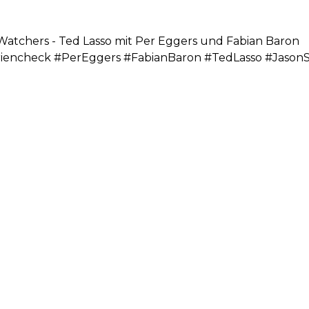
Watchers - Ted Lasso mit Per Eggers und Fabian Baron
iencheck #PerEggers #FabianBaron #TedLasso #JasonS