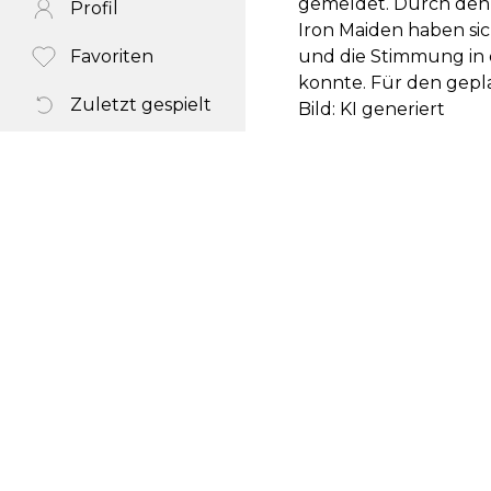
gemeldet. Durch den S
Profil
Iron Maiden haben si
Favoriten
und die Stimmung in d
konnte. Für den gepl
Zuletzt gespielt
Bild: KI generiert