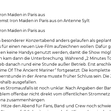
ron Maiden in Paris aus
mst Iron Maiden in Paris aus on Antenne Sylt
ron Maiden in Paris aus
in besonderer Konzertabend anders gelaufen als geplant.
s für einen neuen Live-Film aufzeichnen wollen. Dafür 
lten keine Handys genutzt werden, damit die Show mög
 kam dann die Unterbrechung. Während „2 Minutes To Mi
eb danach rund eine Stunde außer Betrieb. Erst anschl
ime Of The Ancient Mariner“ fortgesetzt. Die komplett
errstunde in der Arena musste früher Schluss sein. Die
eshalb ausgefallen.
s Stromausfalls ist noch unklar. Nach Angaben der Band 
blem offenbar nicht direkt vom öffentlichen Stromnetz
Arena zusammenhängen.
e Hitze den Abend für Fans, Band und Crew noch schwie