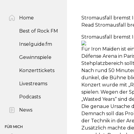
Home
Stromausfall bremst I
Read Stromausfall bre
Best of Rock FM
Stromausfall bremst I
Inselguide.fm
Für Iron Maiden ist e
Défense Arena in Pari
Gewinnspiele
Stehplatzbereich sol
Konzerttickets
Nach rund 50 Minuten
dunkel, die Bühne bli
Livestreams
Konzert wurde mit „R
spielen. Wegen der Sp
Podcasts
„Wasted Years“ sind d
Die genaue Ursache de
News
Demnach soll das Pro
der Technik in der 
FÜR MICH
Zusätzlich machte di