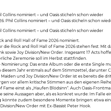
l Collins nominiert – und Oasis sticheln schon wieder
6: Phil Collins nominiert – und Oasis sticheln schon wie
l Collins nominiert – und Oasis sticheln schon wieder
ock and Roll Hall of Fame 2026 nominiert.
die Rock and Roll Hall of Fame 2026 stehen fest: Mit dab
Pink sowie Joy Division/New Order. Insgesamt 17 Acts hof
rliche Zeremonie soll im Herbst stattfinden.
 Nominierung: Das erste Album oder die erste Single mu
 diesem Jahr erstmals auf dem Stimmzettel, darunter Col
 Maiden und Joy Division/New Order ist es bereits die dr
orgen vor allem kritische Stimmen aus den eigenen Reih
of Fame einst als „Haufen Blödsinn“. Auch Oasis-Frontm
erte seine Aussagen aber, als es konkret wurde: Im Falle
 könnte zudem besondere Momente bringen: etwa einen L
ivision/New Order mit Ex-Bassist Peter Hook.