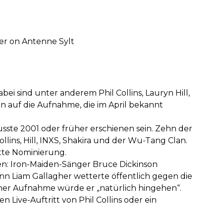
der on Antenne Sylt
ei sind unter anderem Phil Collins, Lauryn Hill,
fen auf die Aufnahme, die im April bekannt
sste 2001 oder früher erschienen sein. Zehn der
lins, Hill, INXS, Shakira und der Wu-Tang Clan.
itte Nominierung.
en: Iron-Maiden-Sänger Bruce Dickinson
ann Liam Gallagher wetterte öffentlich gegen die
 einer Aufnahme würde er „natürlich hingehen“.
ive-Auftritt von Phil Collins oder ein