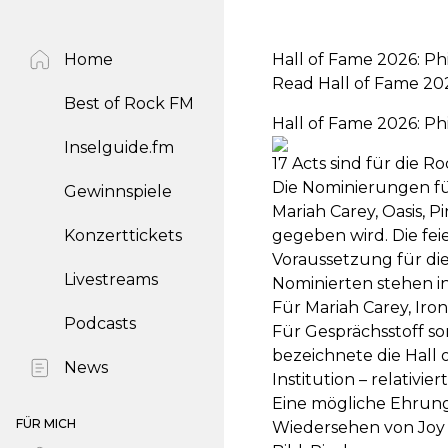
Home
Hall of Fame 2026: Phi
Read Hall of Fame 202
Best of Rock FM
Hall of Fame 2026: Phi
Inselguide.fm
17 Acts sind für die R
Die Nominierungen für 
Gewinnspiele
Mariah Carey, Oasis, 
Konzerttickets
gegeben wird. Die feie
Voraussetzung für die
Livestreams
Nominierten stehen in
Für Mariah Carey, Iron
Podcasts
Für Gesprächsstoff s
bezeichnete die Hall 
News
Institution – relativi
Eine mögliche Ehrung
FÜR MICH
Wiedersehen von Joy D