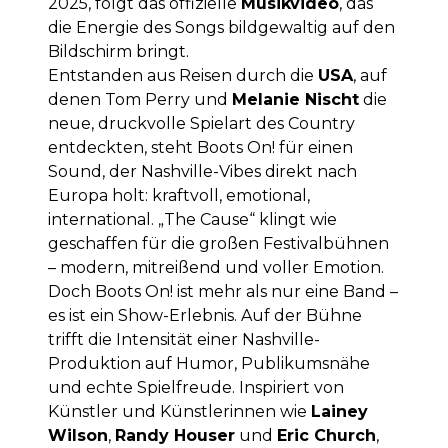
2025, folgt das offizielle
Musikvideo
, das
die Energie des Songs bildgewaltig auf den
Bildschirm bringt.
Entstanden aus Reisen durch die
USA
, auf
denen Tom Perry und
Melanie Nischt
die
neue, druckvolle Spielart des Country
entdeckten, steht Boots On! für einen
Sound, der Nashville-Vibes direkt nach
Europa holt: kraftvoll, emotional,
international. „The Cause“ klingt wie
geschaffen für die großen Festivalbühnen
– modern, mitreißend und voller Emotion.
Doch Boots On! ist mehr als nur eine Band –
es ist ein Show-Erlebnis. Auf der Bühne
trifft die Intensität einer Nashville-
Produktion auf Humor, Publikumsnähe
und echte Spielfreude. Inspiriert von
Künstler und Künstlerinnen wie
Lainey
Wilson
,
Randy Houser
und
Eric Church
,