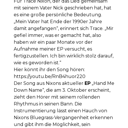
Für Trace Nixon, der das Lied gemeinsam
mit seinem Vater Nick geschrieben hat, hat
es eine große persönliche Bedeutung.
„Mein Vater hat Ende der 1990er Jahre
damit angefangen“, erinnert sich Trace. „Mir
gefiel immer, was er gemacht hat, also
haben wir ein paar Monate vor der
Aufnahme meiner EP versucht, es
fertigzustellen. Ich bin wirklich stolz darauf,
wie es geworden ist.“
Hier könnt ihr den Song hören:
https://youtu.be/RnB4huor220
Der Song aus Nixons aktueller
EP
„Hand Me
Down Name“, die am 3. Oktober erscheint,
zieht den Hörer mit seinem rollenden
Rhythmus in seinen Bann. Die
Instrumentierung lässt einen Hauch von
Nixons Bluegrass-Vergangenheit erkennen
und gibt ihm die Möglichkeit, sein