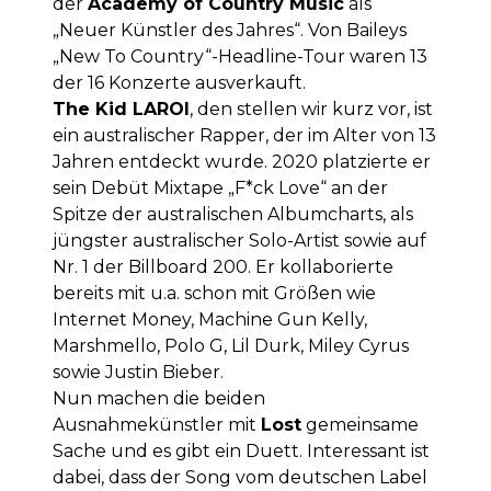
der
Academy of Country Music
als
„Neuer Künstler des Jahres“. Von Baileys
„New To Country“-Headline-Tour waren 13
der 16 Konzerte ausverkauft.
The Kid LAROI
, den stellen wir kurz vor, ist
ein australischer Rapper, der im Alter von 13
Jahren entdeckt wurde. 2020 platzierte er
sein Debüt Mixtape „F*ck Love“ an der
Spitze der australischen Albumcharts, als
jüngster australischer Solo-Artist sowie auf
Nr. 1 der Billboard 200. Er kollaborierte
bereits mit u.a. schon mit Größen wie
Internet Money, Machine Gun Kelly,
Marshmello, Polo G, Lil Durk, Miley Cyrus
sowie Justin Bieber.
Nun machen die beiden
Ausnahmekünstler mit
Lost
gemeinsame
Sache und es gibt ein Duett. Interessant ist
dabei, dass der Song vom deutschen Label