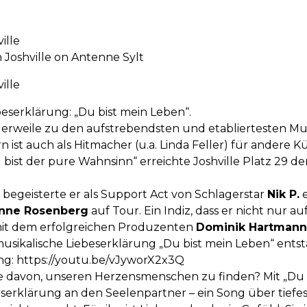
ille
 Joshville on Antenne Sylt
ille
beserklärung: „Du bist mein Leben“.
lerweile zu den aufstrebendsten und etabliertesten Mus
ist auch als Hitmacher (u.a. Linda Feller) für andere Kü
 bist der pure Wahnsinn“ erreichte Joshville Platz 29 d
begeisterte er als Support Act von Schlagerstar
Nik P.
e
nne Rosenberg
auf Tour. Ein Indiz, dass er nicht nur
it dem erfolgreichen Produzenten
Dominik Hartmann
e musikalische Liebeserklärung „Du bist mein Leben“ ents
ng:
https://youtu.be/vJyworX2x3Q
e davon, unseren Herzensmenschen zu finden? Mit „Du b
erklärung an den Seelenpartner – ein Song über tiefes