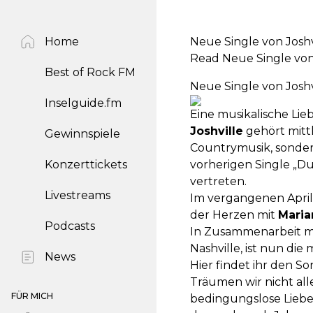
Home
Neue Single von Joshv
Read Neue Single von
Best of Rock FM
Neue Single von Joshv
Inselguide.fm
Eine musikalische Lie
Joshville
gehört mitt
Gewinnspiele
Countrymusik, sondern 
Konzerttickets
vorherigen Single „Du
vertreten.
Livestreams
Im vergangenen April 
der Herzen mit
Maria
Podcasts
In Zusammenarbeit m
Nashville, ist nun di
News
Hier findet ihr den So
Träumen wir nicht all
FÜR MICH
bedingungslose Liebes