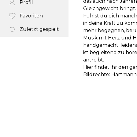
das auch nach Jahren n
Profil
Gleichgewicht bringt.
Favoriten
Fühlst du dich manch
in deine Kraft zu ko
Zuletzt gespielt
mehr begegnen, berüh
Musik mit Herz und Han
handgemacht, leidensc
ist begleitend zu hö
antreibt.
Hier findet ihr den ga
Bildrechte: Hartman