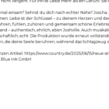
icht vergeht. Für ihn ist Liebe mehr als ein Gefühl: Sie 
mal einsam? Sehnst du dich nach echter Nähe? Joscha: 
mmen. Liebe ist der Schlüssel – zu deinem Herzen und d
ren, fühlen, zuhören und gemeinsam schöne Erlebniss
d – authentisch, ehrlich, eben Joshville. Auch musikalisc
haftlich, echt. Die Produktion wurde erneut vollständig 
ren, die deine Seele berühren, während das Schlagzeu
nzen Artikel:
https://www.country.de/2025/06/15/neue-sin
n Blue Ink GmbH