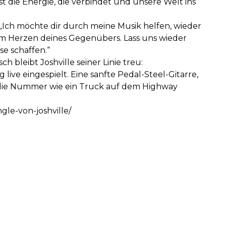
ist die Energie, die verbindet und unsere Welt ins
„Ich möchte dir durch meine Musik helfen, wieder
em Herzen deines Gegenübers. Lass uns wieder
e schaffen.“
h bleibt Joshville seiner Linie treu:
live eingespielt. Eine sanfte Pedal-Steel-Gitarre,
g die Nummer wie ein Truck auf dem Highway
gle-von-joshville/