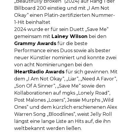
„Beautifully Broken“ (2024) auf Rang 1 der
Billboard 200 einstieg und mit „I Am Not
Okay“ einen Platin-zertifizierten Nummer-
1-Hit beinhaltet
2024 wurde er für sein Duett „Save Me“
gemeinsam mit
Lainey Wilson
bei den
Grammy Awards
für die beste
Performance eines Duos sowie als bester
neuer Künstler nominiert und konnte zwei
von acht Nominierungen bei den
iHeartRadio Awards
für sich gewinnen. Mit
dem „I Am Not Okay“, „Liar“, „Need A Favor“,
„Son Of A Sinner“, „Save Me“ sowie den
Kollaborationen auf mgks „Lonely Road“,
Post Malones „Losers“, Jessie Murphs „Wild
Ones“ und dem kürzlich erschienenen Alex
Warren Song „Bloodlines“, weist Jelly Roll
längst eine lange Liste an Hits auf, die ihn
weltbekannt werden ließen.