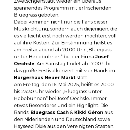
Zwetschgenstadt wieder ein überaus
spannendes Programm mit erfrischenden
Bluegrass geboten.
Dabei kommen nicht nur die Fans dieser
Musikrichtung, sondern auch diejenigen, die
es vielleicht erst noch werden möchten, voll
auf ihre Kosten. Zur Einstimmung heißt es
am Freitagabend ab 20:00 Uhr „Bluegrass
unter Hebebühnen“ bei der Firma
Josef
Oechsle
. Am Samstag findet ab 17:00 Uhr
das große Festivalkonzert mit vier Bands im
Bürgerhaus Neuer Markt
statt.
Am Freitag, den 16. Mai 2025, heißt es 20:00
bis 23:30 Uhr wieder „Bluegrass unter
Hebebühnen“ bei Josef Oechsle. Immer
etwas Besonderes und ein Highlight. Die
Bands:
Bluegrass Cash
&
Kikki Géron
aus
den Niderlanden und Deutschland sowie
Hayseed Dixie aus den Vereinigten Staaten.