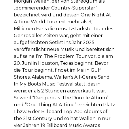
Morgan Wallen, der von Stereogum als
„dominierender Country-Superstar“
bezeichnet wird und dessen One Night At
A Time World Tour mit mehr als 3,1
Millionen Fans die umsatzstärkste Tour des
Genres aller Zeiten war, geht mit einer
aufgefrischten Setlist ins Jahr 2025,
veröffentlicht neue Musik und bereitet sich
auf seine I’m The Problem Tour vor, die am
20. Juni in Houston, Texas beginnt. Bevor
die Tour beginnt, findet im Mai in Gulf
Shores, Alabama, Wallen’s All-Genre Sand
In My Boots Music Festival statt, das in
weniger als 2 Stunden ausverkauft war.
Sowohl “Dangerous: The Double Album”
und “One Thing At A Time” erreichten Platz
1 bzw. 6 der Billboard Top 200 Albums of
the 21st Century und so hat Wallen in nur
vier Jahren 19 Billboard Music Awards