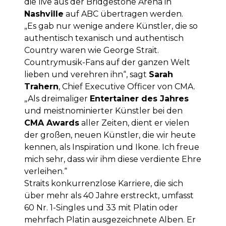
die live aus der Bridgestone Arena in
Nashville
auf ABC übertragen werden.
„Es gab nur wenige andere Künstler, die so
authentisch texanisch und authentisch
Country waren wie George Strait.
Countrymusik-Fans auf der ganzen Welt
lieben und verehren ihn“, sagt
Sarah
Trahern
, Chief Executive Officer von CMA.
„Als dreimaliger
Entertainer des Jahres
und meistnominierter Künstler bei den
CMA Awards
aller Zeiten, dient er vielen
der großen, neuen Künstler, die wir heute
kennen, als Inspiration und Ikone. Ich freue
mich sehr, dass wir ihm diese verdiente Ehre
verleihen.“
Straits konkurrenzlose Karriere, die sich
über mehr als 40 Jahre erstreckt, umfasst
60 Nr. 1-Singles und 33 mit Platin oder
mehrfach Platin ausgezeichnete Alben. Er