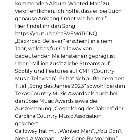
kommenden Album ‚Wanted Man‘ zu
veröffentlichen. Ich hoffe, dass er bei Euch
genauso Anklang findet wie bei mir.“
Hier findet ihr den Song:
https://youtu.be/ha8VFMdRCNQ
„Backroad Believer“ erscheint in einem
Jahr, welches für Calloway von
bedeutenden Meilensteinen geprägt ist:
Über 1 Million zusätzliche Streams auf
Spotify und Features auf CMT (Country
Music Television). Er hat sich außerdem den
Titel „Song des Jahres 2023“ sowohl bei den
Texas Country Music Awards als auch bei
den Josie Music Awards sowie die
Auszeichnung „Gospelsong des Jahres“ der
Carolina Country Music Association
gesichert.
Calloway hat mit „Wanted Man“, „You Don’t
Need A Woman“, „Miss Gone By Morning“,