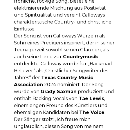
fröhliche, rockige Song, bietet eine
elektrisierende Mischung aus Positivität
und Spiritualität und vereint Calloways
charakteristische Country- und christliche
Einflüsse.
Der Song ist von Calloways Wurzeln als
Sohn eines Predigers inspiriert, der in seiner
Teenagerzeit sowohl seinen Glauben, als
auch seine Liebe zur
Countrymusik
entdeckte. Calloway wurde für „Backroad
Believer“ als „Christlicher Songwriter des
Jahres“ der
Texas Country Music
Association
2024 nominiert. Der Song
wurde von
Grady Saxman
produziert und
enthält Backing-Vocals von
Tae Lewis
,
einem engen Freund des Künstlers und
ehemaligen Kandidaten bei
The Voice
.
Der Sänger stolz: „Ich freue mich
unglaublich, diesen Song von meinem