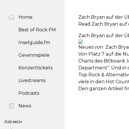
Home
Zach Bryan auf der Ü
Read Zach Bryan auf 
Best of Rock FM
Zach Bryan auf der Ü
Inselguide.fm
Neues von Zach Bry
Von Platz 7 auf die N
Gewinnspiele
Charts des Billboard.
Konzerttickets
Department“. Und in 
Top Rock & Alternativ
Livestreams
viele in den Hot Count
Den ganzen Artikel fi
Podcasts
News
FÜR MICH