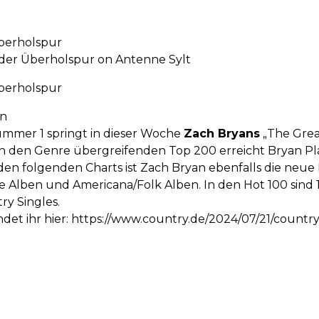
berholspur
der Überholspur on Antenne Sylt
berholspur
an
ummer 1 springt in dieser Woche
Zach Bryans
„The Grea
 In den Genre übergreifenden Top 200 erreicht Bryan Pla
den folgenden Charts ist Zach Bryan ebenfalls die neu
e Alben und Americana/Folk Alben. In den Hot 100 sind 
ry Singles.
ndet ihr hier: https://www.country.de/2024/07/21/countr