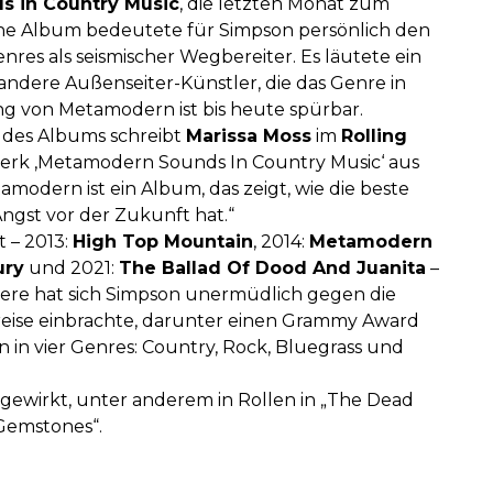
 in Country Music
, die letzten Monat zum
nene Album bedeutete für Simpson persönlich den
res als seismischer Wegbereiter. Es läutete ein
andere Außenseiter-Künstler, die das Genre in
g von Metamodern ist bis heute spürbar.
g des Albums schreibt
Marissa Moss
im
Rolling
rwerk ‚Metamodern Sounds In Country Music‘ aus
tamodern ist ein Album, das zeigt, wie die beste
ngst vor der Zukunft hat.“
t – 2013:
High Top Mountain
, 2014:
Metamodern
ury
und 2021:
The Ballad Of Dood And Juanita
–
rriere hat sich Simpson unermüdlich gegen die
eise einbrachte, darunter einen Grammy Award
n vier Genres: Country, Rock, Bluegrass und
gewirkt, unter anderem in Rollen in „The Dead
 Gemstones“.