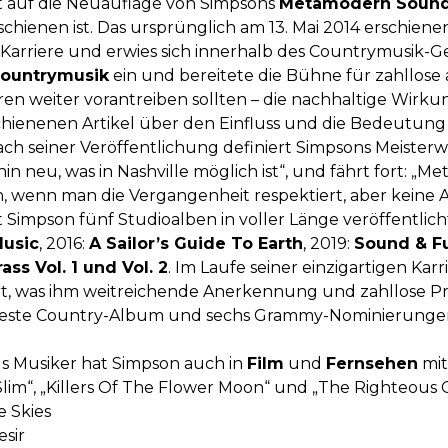
t auf die Neuauflage von Simpsons
Metamodern Sounds
schienen ist. Das ursprünglich am 13. Mai 2014 erschie
Karriere und erwies sich innerhalb des Countrymusik-Gen
ountrymusik
ein und bereitete die Bühne für zahllose 
 weiter vorantreiben sollten – die nachhaltige Wirkun
schienenen Artikel über den Einfluss und die Bedeutun
nach seiner Veröffentlichung definiert Simpsons Meiste
n neu, was in Nashville möglich ist“, und fährt fort: „Me
 wenn man die Vergangenheit respektiert, aber keine A
 Simpson fünf Studioalben in voller Länge veröffentlich
Music
, 2016:
A Sailor’s Guide To Earth
, 2019:
Sound & F
rass Vol. 1 und Vol. 2
. Im Laufe seiner einzigartigen Ka
, was ihm weitreichende Anerkennung und zahllose Pr
 beste Country-Album und sechs Grammy-Nominierungen i
ls Musiker hat Simpson auch in
Film
und
Fernsehen
mit
Slim“, „Killers Of The Flower Moon“ und „The Righteous
e Skies
esir