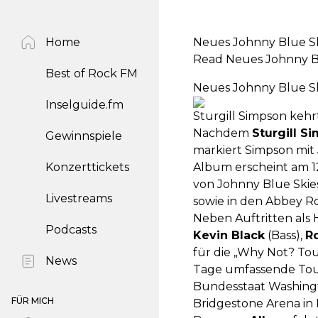
Home
Neues Johnny Blue Ski
Read Neues Johnny Blu
Best of Rock FM
Neues Johnny Blue Ski
Inselguide.fm
Sturgill Simpson keh
Nachdem
Sturgill S
Gewinnspiele
markiert Simpson mit
Konzerttickets
Album erscheint am 1
von Johnny Blue Ski
Livestreams
sowie in den Abbey 
Neben Auftritten als 
Podcasts
Kevin Black
(Bass),
R
für die „Why Not? Tou
News
Tage umfassende Tour
Bundesstaat Washingto
FÜR MICH
Bridgestone Arena in N