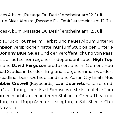
es Album „Passage Du Desir“ erscheint am 12. Juli
e Skies Album „Passage Du Desir“ erscheint am 12. Jul
es Album „Passage Du Desir“ erscheint am 12. Juli
rt zurück: Tournee im Herbst und neues Album unter 
impson
versprochen hatte, nur fünf Studioalben unter 
Johnny Blue Skies
und der Veröffentlichung von
Pass
2. Juli auf seinem eigenen Independent Label
High Top
es und
David Ferguson
produziert und im Clement House
Road Studios in London, England, aufgenommen wurden
Headliner beim Outside Lands und Austin City Limits Mu
obbie Crowell
(Keyboards),
Laur Joamets
(Gitarre) un
r“ auf Tour gehen. Es ist Simpsons erste komplette Tou
nee macht unter anderem Station im Greek Theatre in
n, in der Rupp Arena in Lexington, im Salt Shed in Chic
ashville.