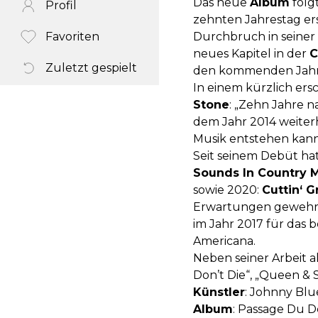
Das neue
Album
folg
Profil
zehnten Jahrestag er
Favoriten
Durchbruch in seiner 
neues Kapitel in der
C
Zuletzt gespielt
den kommenden Jahren
In einem kürzlich er
Stone
: „Zehn Jahre 
dem Jahr 2014 weiterhi
Musik entstehen kann,
Seit seinem Debüt hat
Sounds In Country 
sowie 2020:
Cuttin‘ G
Erwartungen gewehrt
im Jahr 2017 für das
Americana.
Neben seiner Arbeit a
Don’t Die“, „Queen & 
Künstler
: Johnny Blu
Album
: Passage Du D